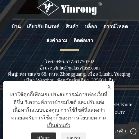
บ้าน
เกี่ยวกับ ยินรงค์
สินค้า
บล็อก
ดาวน์โหลด
ส่งคำถาม
ติดต่อเรา
โทร:
+86-577-61750702
อีเมล:
yinhe@galaxyfuse.com
ที่อยู่:
หมายเลข 68, ถนน Zhongguang, เมือง Liushi, Yueqing,
เมือง Wenzhou, จังหวัดเจ้อเจียง, 325604, จีน
X
เราใช้คุกกี้เพื่อมอบประสบการณ์การท่องเว็บที่
ดีขึ้น วิเคราะห์การเข้าชมไซต์ และปรับแต่ง
ลิขสิทธิ์© 2023 Zhejiang Galaxy Fuse Co. , Ltd. - AC NH Knife -
เนื้อหาในแบบของคุณ การใช้ไซต์นี้แสดงว่า
Blade HRC Fuse, AC Industrial Fuse, NH Fuse ประเภท
คุณยอมรับการใช้คุกกี้ของเรา
นโยบายความ
Disconnector - สงวนลิขสิทธิ์
เป็นส่วนตัว
Links
Sitemap
RSS
XML
นโยบายความเป็นส่วนตัว
ปฏิเสธ
ยอมรับ